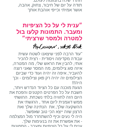
התדר שלה בתמונות לעולם.
תודה על יום של חיבור, צחוק, אהבה,
אושר אמיתי וכייפי אוהבת אותך
״
ענית לי על כל הציפיות
ומעבר. התמונות קלעו בול
למטרה ולמסר שרציתי
״
אביטל שניאור, ׳מחוברת לגוף׳
"עוד הרבה לפני שיצאנו לשטח עשית
עבודה מקדימה ויסודית - רצית להכיר
אותי,
להבין את הראש שלי, מה המטרה,
איזה סוג צילומים, מה המסר שאני רוצה
להעביר,
איפה זה יהיה ועוד כדי שביום
הצילומים זה יהיה רק פאן וצילומים - וכך
היה!!!
הגעת מוכנה עם כל הציוד הנדרש ויותר,
חשבת על כל הפרטים הקטנים והפכת את
היום הזה
לחוויה בלתי נשכחת. הרגשתי
ממש דוגמנית ליום אחד , הרגשתי את
ההשקעה שלך, את הנתינה
שלך ואת
הרצון שזה ייצא הכי טוב שאפשר.
היה לי נעים וכיף להשתחרר מול המצלמה
- את אפשרת את זה בנעימות שלך.
ענית לי על כל הציפיות ומעבר - התמונות