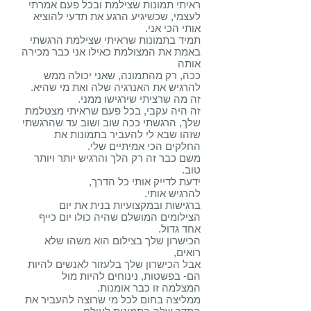
ראיתי תמונות שצילמת ובכל פעם אמרתי
לעצמי, שכשיגיע הרגע את תדעי להוציא
אותי הכי אני.
תמיד בתמונות שראיתי שצילמת הרגשתי
באמת את המצולמת כאילו אני כבר מכירה
אותה
ככה, רק מהתמונה, שאני יכולה ממש
להרגיש את האנרגיה שלה ואת מי שהיא.
זה מה שרציתי שירגישו ממני.
זה היה עקבי, בכל פעם שראיתי מצטלמת
שלך, הרגשתי ככה שוב ושוב עד שהרגשתי
שזהו שבא לי להעביר בתמונות את
החלקים הכי אמיתיים שלי.
משם כבר זה רק הלך והרגיש יותר ויותר
טוב.
ידעת לדייק אותי כל הדרך,
להרגיש אותי.
ברגישות ובמקצועיות בנית את יום
הצילומים המושלם שהיה כולו יום כייף
אחד גדול.
הכישרון שלך בצילום הוא משהו שלא
רואים,
אבל הכישרון שלך בלעזור לאנשים להיות
הם- בפשטות, נינוחים להיות מול
המצלמה זו כבר אומנות.
ממליצה בחום לכל מי שרוצה להעביר את