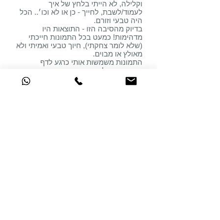
וקלילה, לא הייתי בלחץ של איך
לעמוד/לשבת, לחייך - כן או לא וכו׳.. הכל
היה טבעי וזורם.
בדיוק מהסיבה הזו - התוצאות היו
מדהימות! כמעט בכל התמונות חייכתי
(שלא לומר צחקתי), חיוך טבעי ואמיתי ולא
מאולץ או מבוים.
התמונות משמשות אותי כרגע לדף
הפייסבוק שלי ואני בטוחה שבהמשך
אשתמש בהן גם לפרסומים של העסק
שלי.
תודה לך על חוויה נעימה ומעצימה - בתור
מי שמעולם לא אהבה להצטלם, אני עושה
את זה עכשיו בטבעיות ואפילו נהנית מזה!!!
״את הרבה יותר מקוסמת.
את מרלין של הקוסמים
״
אריאלה זמיר , "להיות הורים מבלי
להשתגע"
זה לא יאומן!
את הרבה יותר מקוסמת