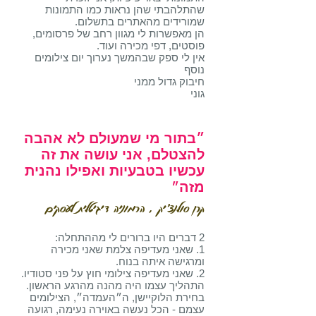
שהתלהבתי שהן נראות כמו
התמונות
שמורידים מהאתרים בתשלום.
הן מאפשרות לי מגוון רחב של פרסומים,
פוסטים, דפי מכירה ועוד.
אין לי ספק שבהמשך נערוך יום צילומים
נוסף
חיבוק גדול ממני
גוני
״בתור מי שמעולם לא אהבה
להצטלם, אני עושה את זה
עכשיו בטבעיות ואפילו נהנית
מזה
״
קרן סולנצ'יק , הרמוניה דיגיטלית לעסקים
2 דברים היו ברורים לי מההתחלה:
1. שאני מעדיפה צלמת שאני מכירה
ומרגישה איתה בנוח.
2. שאני מעדיפה צילומי חוץ על פני סטודיו.
התהליך עצמו היה מהנה מהרגע הראשון.
בחירת הלוקיישן, ה״העמדה״, הצילומים
עצמם - הכל נעשה באוירה נעימה, רגועה