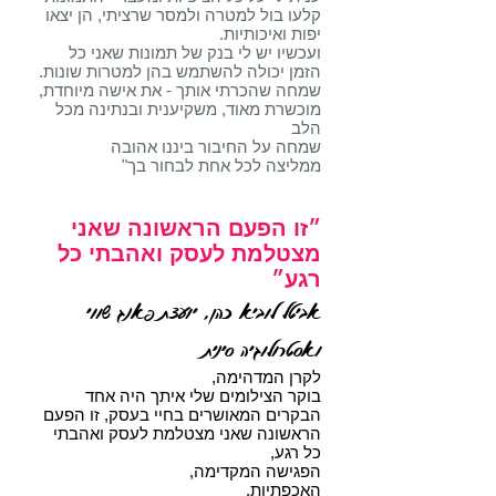
קלעו בול למטרה ולמסר שרציתי, הן יצאו
יפות ואיכותיות.
ועכשיו יש לי בנק של תמונות שאני כל
הזמן יכולה להשתמש בהן למטרות שונות.
שמחה שהכרתי אותך - את אישה מיוחדת,
מוכשרת מאוד, משקיענית ובנתינה מכל
הלב
שמחה על החיבור ביננו אהובה
ממליצה לכל אחת לבחור בך"
״זו הפעם הראשונה שאני
מצטלמת לעסק ואהבתי כל
רגע״
אביטל לוביא כהן, יועצת פאנג שווי
ואסטרולוגיה סינית
לקרן המדהימה,
בוקר הצילומים שלי איתך היה אחד
הבקרים המאושרים בחיי בעסק, זו הפעם
הראשונה שאני מצטלמת לעסק ואהבתי
כל רגע,
הפגישה המקדימה,
האכפתיות,