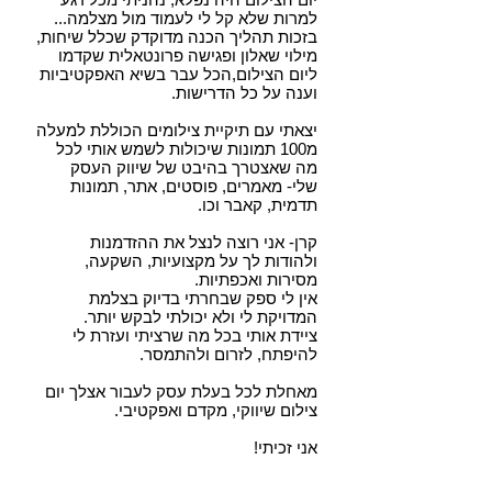
למרות שלא קל לי לעמוד מול מצלמה...
בזכות תהליך הכנה מדוקדק שכלל שיחות,
מילוי שאלון ופגישה פרונטאלית שקדמו
ליום הצילום,הכל עבר בשיא האפקטיביות
וענה על כל הדרישות.
יצאתי עם תיקיית צילומים הכוללת למעלה
מ100 תמונות שיכולות לשמש אותי לכל
מה שאצטרך בהיבט של שיווק העסק
שלי- מאמרים, פוסטים, אתר, תמונות
תדמית, קאבר וכו.
קרן- אני רוצה לנצל את ההזדמנות
ולהודות לך על מקצועיות, השקעה,
מסירות ואכפתיות.
אין לי ספק שבחרתי בדיוק בצלמת
המדויקת לי ולא יכולתי לבקש יותר.
ציידת אותי בכל מה שרציתי ועזרת לי
להיפתח, לזרום ולהתמסר.
מאחלת לכל בעלת עסק לעבור אצלך יום
צילום שיווקי, מקדם ואפקטיבי.
אני זכיתי!