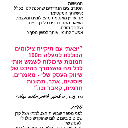
הרגישות
הסנדביצים הנהדרים שהכנת לנו ובכלל
אישיותך המקסימה.
אני עדיין מוקסמת מהצילומים ומעצמי,
הוצאת ממני דברים כל כך יפים
ועל כך תודה.
אפשר להזמין אותך לסשן נוסף?
״יצאתי עם תיקיית צילומים
הכוללת למעלה מ100
תמונות שיכולות לשמש אותי
לכל מה שאצטרך בהיבט של
שיווק העסק שלי - מאמרים,
פוסטים, אתר, תמונות
תדמית, קאבר וכו.״
הדר זוהר, מאמנת אישית ומלווה תהליכי
זוגיות
לפני מספר שבועות הצטלמתי אצל קרן
שם טוב ביום צילום שהוקדש כולו לי
ולעסק שלי.
יום הצילום היה נפלא, נהניתי מכל רגע