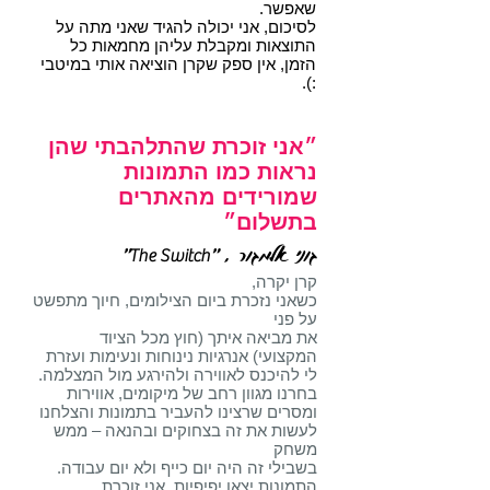
שאפשר.
לסיכום, אני יכולה להגיד שאני מתה על
התוצאות ומקבלת עליהן מחמאות כל
הזמן, אין ספק שקרן הוציאה אותי במיטבי
:).
״אני זוכרת שהתלהבתי שהן
נראות כמו
התמונות
שמורידים מהאתרים
בתשלום״
גוני אלמגור , "
"
The Switch
קרן יקרה,
כשאני נזכרת ביום הצילומים, חיוך מתפשט
על פני
את מביאה איתך (חוץ מכל הציוד
המקצועי) אנרגיות נינוחות ונעימות
ועזרת
לי להיכנס לאווירה ולהירגע מול המצלמה.
בחרנו מגוון רחב של מיקומים, אווירות
ומסרים שרצינו להעביר בתמונות
והצלחנו
לעשות את זה בצחוקים ובהנאה – ממש
משחק
בשבילי זה היה יום כייף ולא יום עבודה.
התמונות יצאו יפיפיות, אני זוכרת